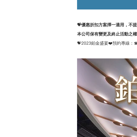
💝優惠折扣方案擇一適用，不
本公司保有變更及終止活動之權
💝2023鉑金盛宴❤️預約專線：☎(0