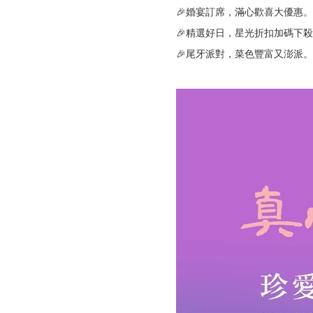
🎉婚宴訂席，滿心歡喜大優惠。
🎉精選好日，星光折扣加碼下
🎉尾牙派對，菜色豐富又澎派。