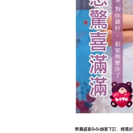
華麗盛宴🥳🥳婚宴下訂、精選