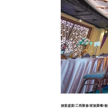
婚宴盛宴/工商聚會/家族聚餐/