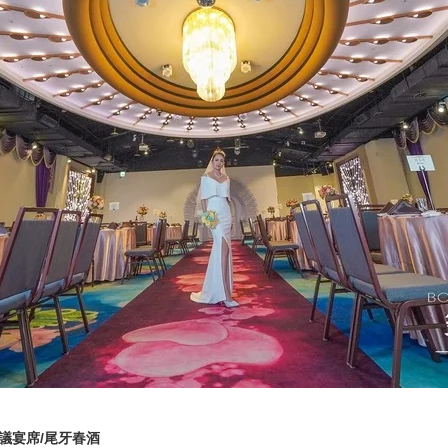
會議宴席/尾牙春酒