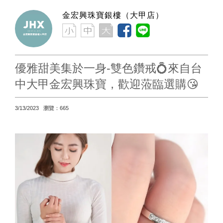
金宏興珠寶銀樓（大甲店）
優雅甜美集於一身-雙色鑽戒💍來自台
中大甲金宏興珠寶，歡迎蒞臨選購😘
3/13/2023 瀏覽：665