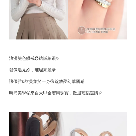
浪漫雙色鑽戒💍鑲嵌細鑽✨
就像遇見妳，璀璨亮麗💎
讓優雅&甜美集於一身😘綻放夢幻華麗感
時尚美學🤩來自大甲金宏興珠寶，歡迎蒞臨選購🎉