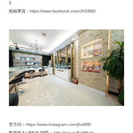
2
粉絲專頁：
https://www.facebook.com/JHX888/
官方IG：
https://www.instagram.com/jhx888/
歡迎加入LINE@ 詢問：
http://nav.cx/5eMKeIx