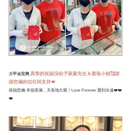
真摯的祝福😘給予家豪先生＆書瑜小姐🥰謝
大甲金宏興
謝您倆的信任與支持💋
祝福您倆 幸福美滿，天長地久喔！Love Forever 愛到永遠❤️❤️
❤️