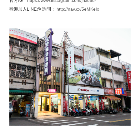
官方IG：
https://www.instagram.com/jhx888/
歡迎加入LINE@ 詢問：
http://nav.cx/5eMKeIx