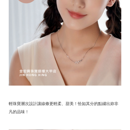
輕珠寶層次設計讓線條更輕柔、甜美！恰如其分的點綴出妳非
凡的品味！