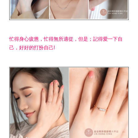
忙得身心疲憊，忙得無所適從，但是；記得愛一下自
己，好好的打扮自己!