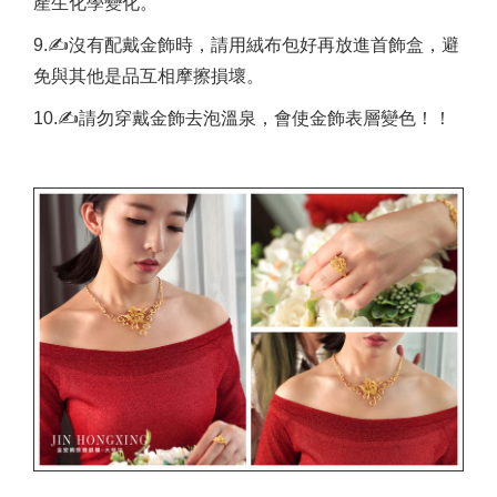
產生化學變化。
9.✍沒有配戴金飾時，請用絨布包好再放進首飾盒，避
免與其他是品互相摩擦損壞。
10.✍請勿穿戴金飾去泡溫泉，會使金飾表層變色！！