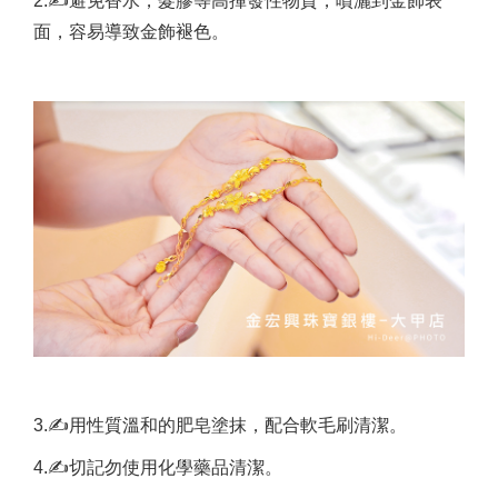
2.✍避免香水，髮膠等高揮發性物質，噴灑到金飾表
面，容易導致金飾褪色。
3.✍用性質溫和的肥皂塗抹，配合軟毛刷清潔。
4.✍切記勿使用化學藥品清潔。