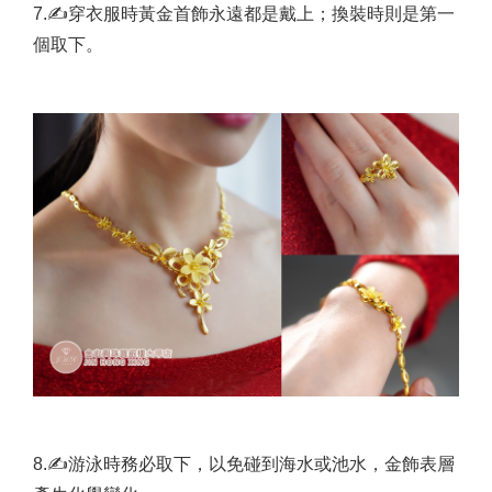
7.✍穿衣服時黃金首飾永遠都是戴上；換裝時則是第一
個取下。
8.✍游泳時務必取下，以免碰到海水或池水，金飾表層