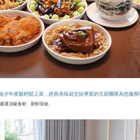
..除夕年夜飯輕鬆上菜，經典美味就交給專業的主廚團隊為您服務吧
嚴選頂級食材、新鮮現做。