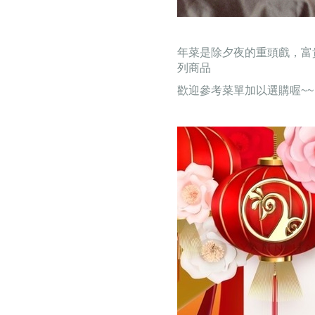
年菜是除夕夜的重頭戲，富
列商品
歡迎參考菜單加以選購喔~~