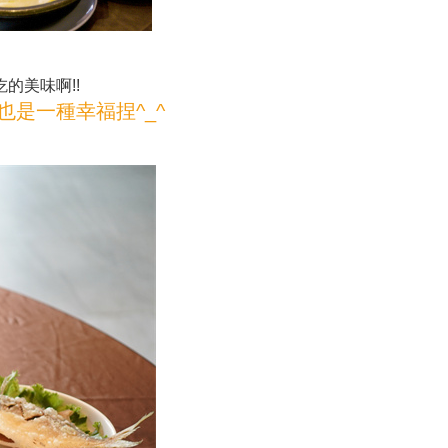
的美味啊!!
是一種幸福捏^_^