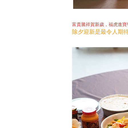
富貴騰祥賀新歲，福虎進
除夕迎新是最令人期待