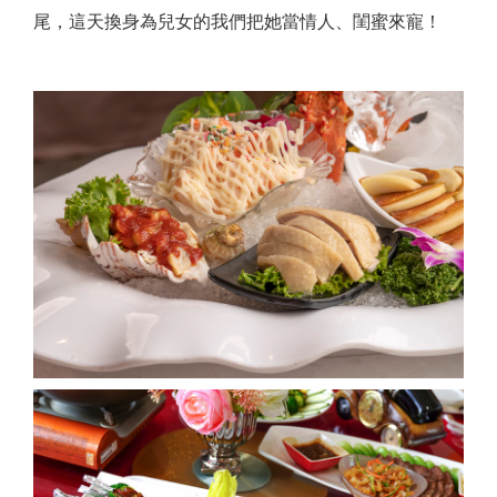
尾，這天換身為兒女的我們把她當情人、閨蜜來寵！