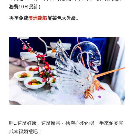
務費10％另計）
再享免費
澳洲龍蝦
🦞菜色大升級。
哇...這麼好康，這麼厲害~~快與心愛的另一半來鉑宴完
成幸福婚禮吧！