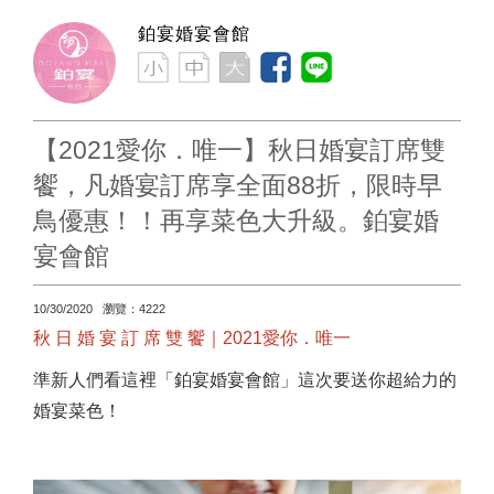
鉑宴婚宴會館
【2021愛你．唯一】秋日婚宴訂席雙
饗，凡婚宴訂席享全面88折，限時早
鳥優惠！！再享菜色大升級。鉑宴婚
宴會館
10/30/2020 瀏覽：4222
秋 日 婚 宴 訂 席 雙 饗｜2021愛你．唯一
準新人們看這裡「鉑宴婚宴會館」這次要送你超給力的
婚宴菜色！