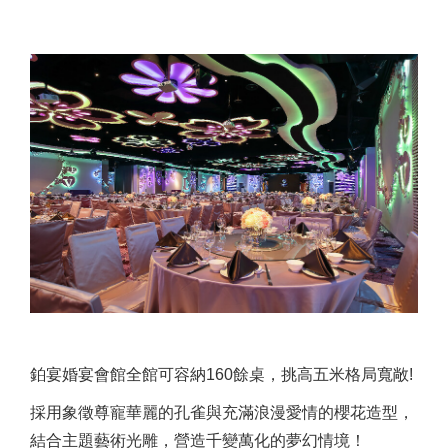
鉑宴婚宴會館全館可容納160餘桌，挑高五米格局寬敞!
採用象徵尊寵華麗的孔雀與充滿浪漫愛情的櫻花造型，
結合主題藝術光雕，營造千變萬化的夢幻情境！