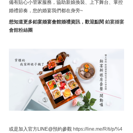
備有貼心小管家服務，協助新娘換裝、上下舞台、掌控
婚禮節奏，您的婚宴我們都在身旁~
想知道更多鉑宴婚宴會館婚禮資訊，歡迎點閱
鉑宴婚宴
會館粉絲團
或是加入官方LINE@預約參觀
https://line.me/R/ti/p/%4