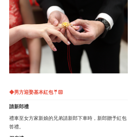
◆男方迎娶基本紅包🤵🏻
請新郎禮
禮車至女方家新娘的兄弟請新郎下車時，新郎贈予紅包
答禮。