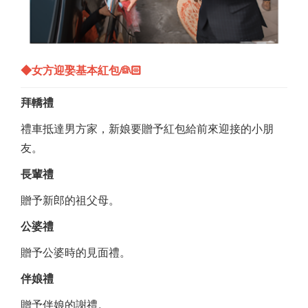
◆女方迎娶基本紅包👰🏻
拜轎禮
禮車抵達男方家，新娘要贈予紅包給前來迎接的小朋
友。
長輩禮
贈予新郎的祖父母。
公婆禮
贈予公婆時的見面禮。
伴娘禮
贈予伴娘的謝禮。