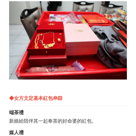
◆女方文定基本紅包👰🏻
端茶禮
新娘給陪伴其一起奉茶的好命婆的紅包。
媒人禮