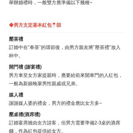
舉辦婚禮時，一般雙方應準備以下幾種~
◆男方文定基本紅包🤵🏻
壓茶禮
訂婚中在"奉茶"的環節後，由男方親友將"壓茶禮"放入
杯中。
開門禮 (謝宴禮
)
男方車至女方家提親時，應要給前來開車門的人紅包，
一般為新娘晚輩男性親戚或兄弟。
媒人禮
謝謝媒人婆的禮金，男方的禮金應比女方多~
壓桌禮(酒席禮)
訂婚宴席雖由女方請客，但男方需要準備2-3桌的酒席
錢，作為紅包提供給女方。