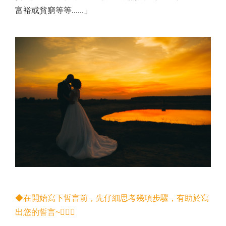
富裕或貧窮等等......」
◆在開始寫下誓言前，先仔細思考幾項步驟，有助於寫
出您的誓言~👩‍❤️‍👨