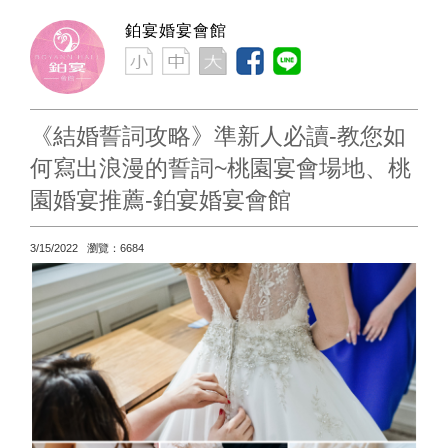
鉑宴婚宴會館
《結婚誓詞攻略》準新人必讀-教您如
何寫出浪漫的誓詞~桃園宴會場地、桃
園婚宴推薦-鉑宴婚宴會館
3/15/2022 瀏覽：6684