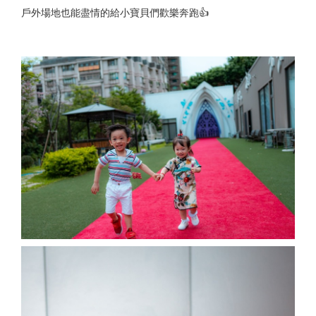
戶外場地也能盡情的給小寶貝們歡樂奔跑👍