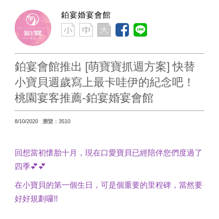
鉑宴婚宴會館
鉑宴會館推出 [萌寶寶抓週方案] 快替
小寶貝週歲寫上最卡哇伊的紀念吧！
桃園宴客推薦-鉑宴婚宴會館
8/10/2020 瀏覽：3510
回想當初懷胎十月，現在口愛寶貝已經陪伴您們度過了
四季💕💕
在小寶貝的第一個生日，可是個重要的里程碑，當然要
好好規劃囉!!