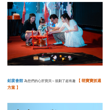
鉑宴會館
【 萌寶寶抓週
為您們的心肝寶貝～規劃了超有趣
方案 】