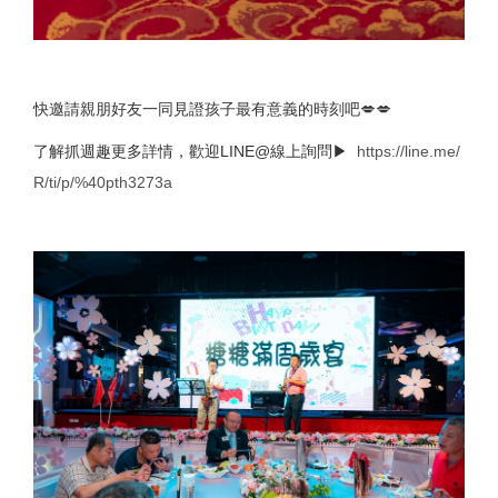
快邀請親朋好友一同見證孩子最有意義的時刻吧💋💋
了解抓週趣更多詳情，歡迎LINE@線上詢問▶
https://line.me/
R/ti/p/%40pth3273a