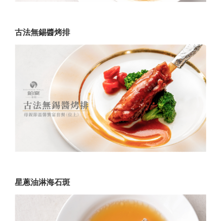
古法無錫醬烤排
星蔥油淋海石斑