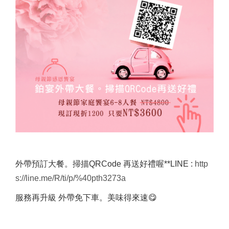
外帶預訂大餐。掃描QRCode 再送好禮喔**LINE :
http
s://line.me/R/ti/p/%40pth3273a
服務再升級 外帶免下車。美味得來速😋