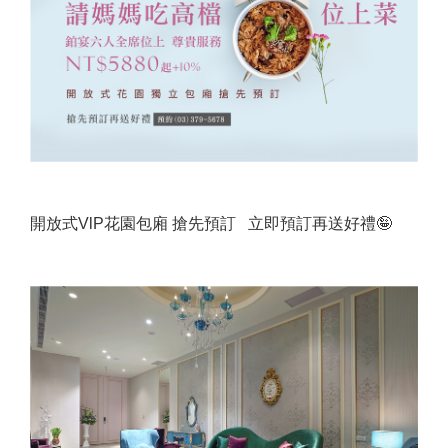
開放式VlP花園包廂 搶先預訂 立即預訂再送好禮🤪