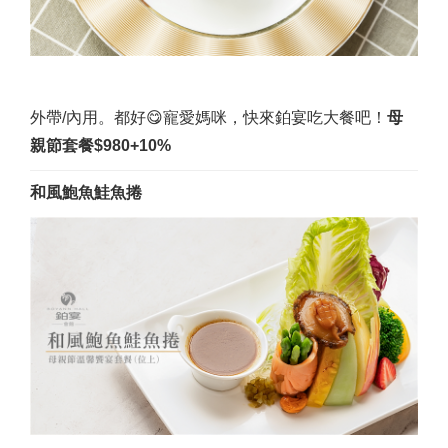
外帶/內用。都好😋寵愛媽咪，快來鉑宴吃大餐吧！
母
親節套餐$980+10%
和風鮑魚鮭魚捲