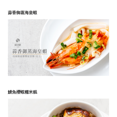
蒜香御蒸海皇蝦
鰻魚櫻蝦糯米糕