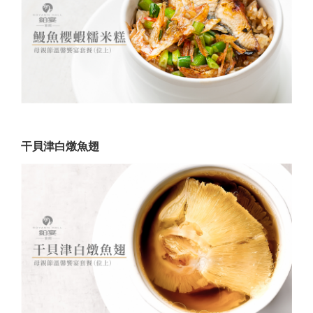
干貝津白燉魚翅