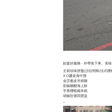
鉑宴好服務 - 外帶免下車。美
主廚珍味拼盤(沙拉明蝦/法式櫻
X O醬皇海中寶
金莎脆皮吊燒雞
彩椒糖醋海上鮮
芋香櫻蝦糯米糕
胡椒肚燉四寶盅
_