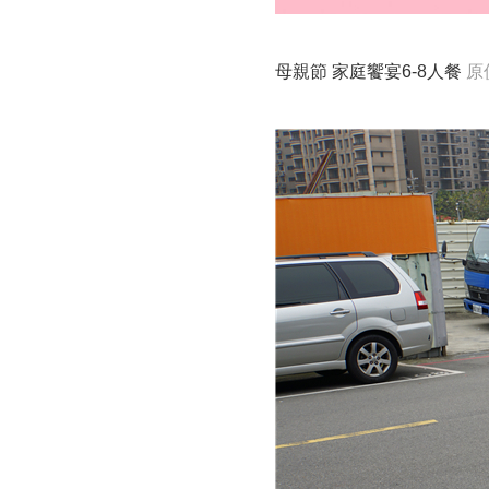
母親節 家庭饗宴6-8人餐
原