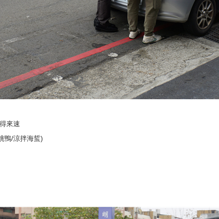
味得來速
桃鴨/涼拌海蜇)