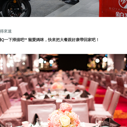
味得來速
機Q一下掃描吧** 寵愛媽咪，快來把大餐跟好康帶回家吧！