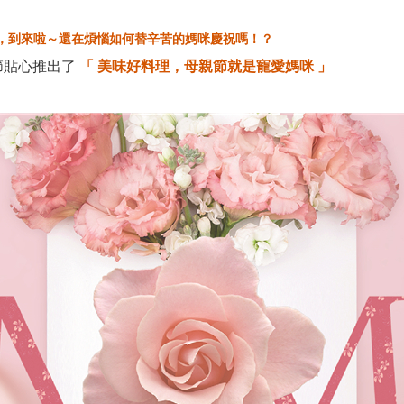
ay，到來啦～
還在煩惱如何替辛苦的媽咪慶祝嗎！？
親節貼心推出了
「 美味好料理，母親節就是寵愛媽咪 」