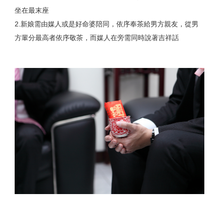
坐在最末座
2.新娘需由媒人或是好命婆陪同，依序奉茶給男方親友，從男
方輩分最高者依序敬茶，而媒人在旁需同時說著吉祥話