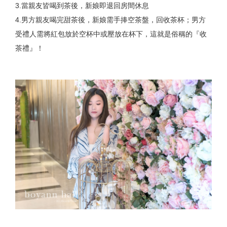
3.當親友皆喝到茶後，新娘即退回房間休息
4.男方親友喝完甜茶後，新娘需手捧空茶盤，回收茶杯；男方
受禮人需將紅包放於空杯中或壓放在杯下，這就是俗稱的『收
茶禮』！