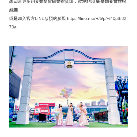
想知道更多鉑宴婚宴會館婚禮資訊，歡迎點閱
鉑宴婚宴會館粉
絲團
或是加入官方LINE@預約參觀
https://line.me/R/ti/p/%40pth32
73a