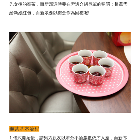
先女後的奉茶，而新郎這時要在旁邊介紹長輩的稱謂；長輩需
給新娘紅包，而新娘要以禮盒作為回禮喔!
奉茶基本流程
1.儀式開始後，請男方親友以輩分不論歲數依序入座，而新郎