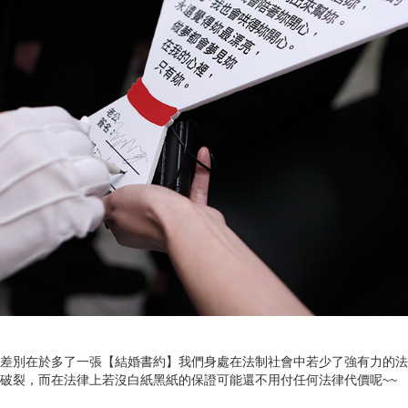
差別在於多了一張【結婚書約】我們身處在法制社會中若少了強有力的法
破裂，而在法律上若沒白紙黑紙的保證可能還不用付任何法律代價呢~~