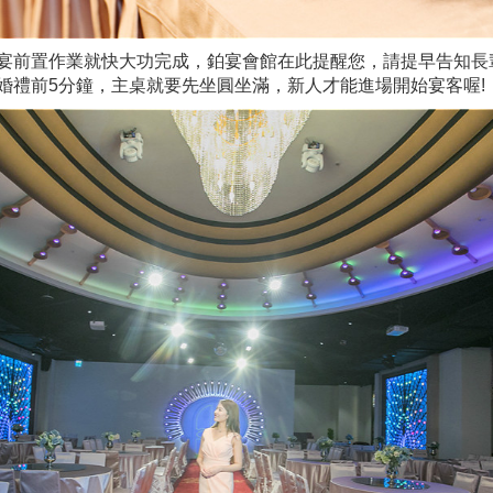
宴前置作業就快大功完成，鉑宴會館在此提醒您，請提早告知長
婚禮前5分鐘，主桌就要先坐圓坐滿，新人才能進場開始宴客喔!