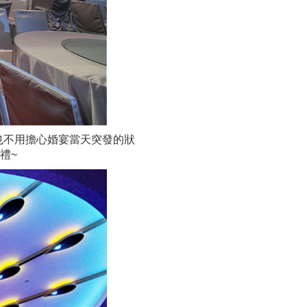
也不用擔心婚宴當天突發的狀
禮~