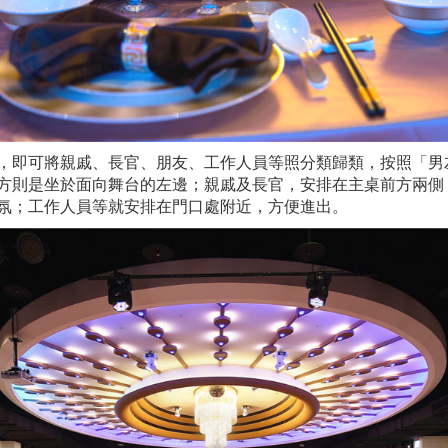
，即可將親戚、長官、朋友、工作人員等照分類歸類，按照「男
方則是坐於面向舞台的左邊；親戚及長官，安排在主桌前方兩側
氛；工作人員等就安排在門口處附近，方便進出。