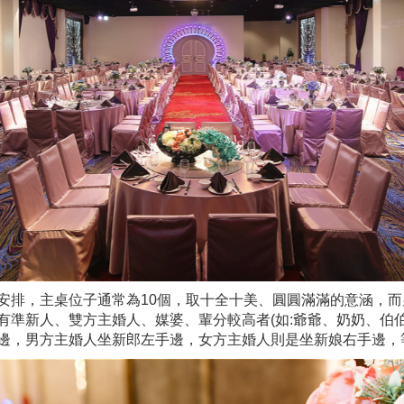
安排，主桌位子通常為10個，取十全十美、圓圓滿滿的意涵，
有準新人、雙方主婚人、媒婆、輩分較高者(如:爺爺、奶奶、伯
邊，男方主婚人坐新郎左手邊，女方主婚人則是坐新娘右手邊，