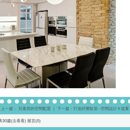
上一篇： 兒童房的空間配置
｜
下一篇：打造紓壓臥室--空間設計６提案
發表30篇(
去看看
) 留言(
0
)