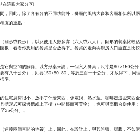
在這跟大家分享!!
間，因此，除了各有各的不同功能外，餐廳的風格大多和客廳相似所以兩
考慮的重點：
（圓形或長形），以及使用人數多寡（六人或八人）。圓形的餐桌比較佔
圖板，看看你想用的餐桌是否放得下。餐桌的走向與廚房入口垂直是比較
是它與空間的關係。以方形桌來說，一個六人餐桌，尺寸是80 ×150公
有八十公分），則要150+80+80，等於三百一十公分，才放得下，同理，寬
標準。
的住宅廚房很小，放不了什麼東西，像電鍋、熱水瓶、咖啡壺這些東西全
具櫃形式可採矮櫃或上下櫃（中間檯面可置物），也可與高櫃合併使用；
至35公分）。
（連接兩個空間的地帶）上，因此，在設計上，與其誇張、膨脹，不如講