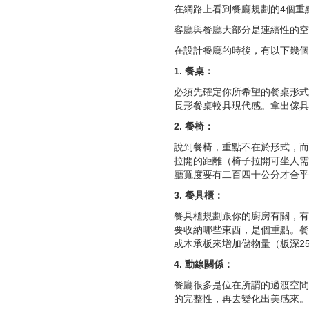
在網路上看到餐廳規劃的4個重點
客廳與餐廳大部分是連續性的空
在設計餐廳的時後，有以下幾個
1.
餐桌：
必須先確定你所希望的餐桌形式
長形餐桌較具現代感。拿出傢具
2.
餐椅：
說到餐椅，重點不在於形式，而
拉開的距離（椅子拉開可坐人需要
廳寬度要有二百四十公分才合乎
3.
餐具櫃：
餐具櫃規劃跟你的廚房有關，有
要收納哪些東西，是個重點。餐
或木承板來增加儲物量（板深25
4.
動線關係：
餐廳很多是位在所謂的過渡空間
的完整性，再去變化出美感來。