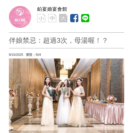
鉑宴婚宴會館
伴娘禁忌：超過3次，母湯喔！？
8/15/2025 瀏覽：504