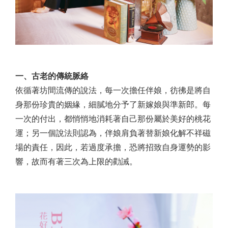
一、古老的傳統脈絡
依循著坊間流傳的說法，每一次擔任伴娘，彷彿是將自
身那份珍貴的姻緣，細膩地分予了新嫁娘與準新郎。每
一次的付出，都悄悄地消耗著自己那份屬於美好的桃花
運；另一個說法則認為，伴娘肩負著替新娘化解不祥磁
場的責任，因此，若過度承擔，恐將招致自身運勢的影
響，故而有著三次為上限的勸誡。