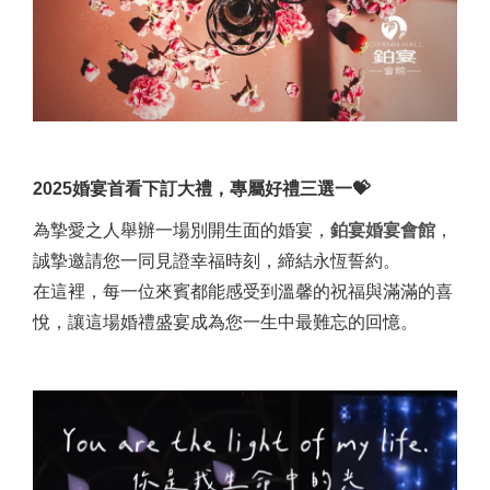
2025婚宴首看下訂大禮，專屬好禮三選一💝
為摯愛之人舉辦一場別開生面的婚宴，
鉑宴婚宴會館
，
誠摯邀請您一同見證幸福時刻，締結永恆誓約。
在這裡，每一位來賓都能感受到溫馨的祝福與滿滿的喜
悅，讓這場婚禮盛宴成為您一生中最難忘的回憶。