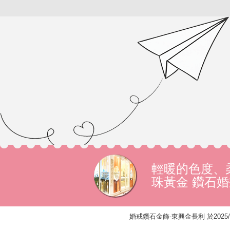
輕暖的色度、
珠黃金 鑽石
婚戒鑽石金飾-東興金長利 於2025/4