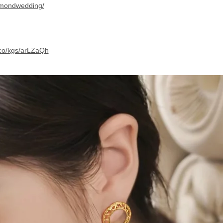
amondwedding/
.co/kgs/arLZaQh