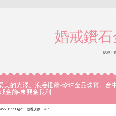
婚戒鑽石
總覽
|
柔美的光澤。浪漫推薦-珍珠金品珠寶。台
婚戒金飾-東興金長利
/22 15:23 發布 觀看次數：287