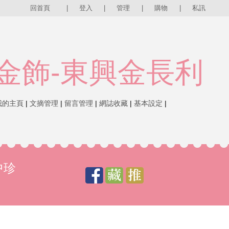
回首頁
|
登入
|
管理
|
購物
|
私訊
金飾-東興金長利
我的主頁
|
文摘管理
|
留言管理
|
網誌收藏
|
基本設定
|
中珍