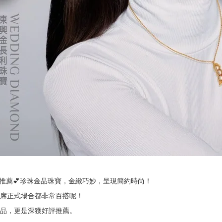
推薦💕珍珠金品珠寶，金緻巧妙，呈現簡約時尚！
席正式場合都非常百搭呢！
品，更是深獲好評推薦。