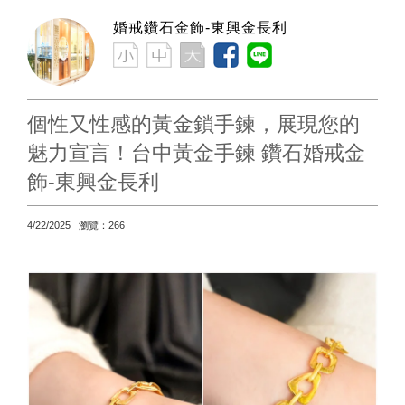
婚戒鑽石金飾-東興金長利
個性又性感的黃金鎖手鍊，展現您的
魅力宣言！台中黃金手鍊 鑽石婚戒金
飾-東興金長利
4/22/2025 瀏覽：266