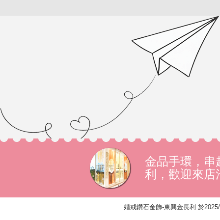
金品手環，串
利，歡迎來店
婚戒鑽石金飾-東興金長利 於2025/4