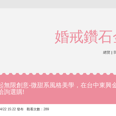
婚戒鑽石
總覽
|
起無限創意-微甜系風格美學，在台中東興
洽詢選購!
/22 15:22 發布 觀看次數：289