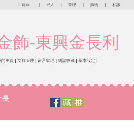
回首頁
|
登入
|
管理
|
購物
|
私訊
金飾-東興金長利
我的主頁
|
文摘管理
|
留言管理
|
網誌收藏
|
基本設定
|
金長