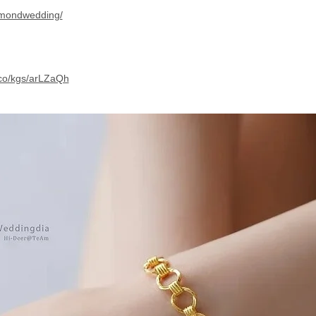
amondwedding/
.co/kgs/arLZaQh