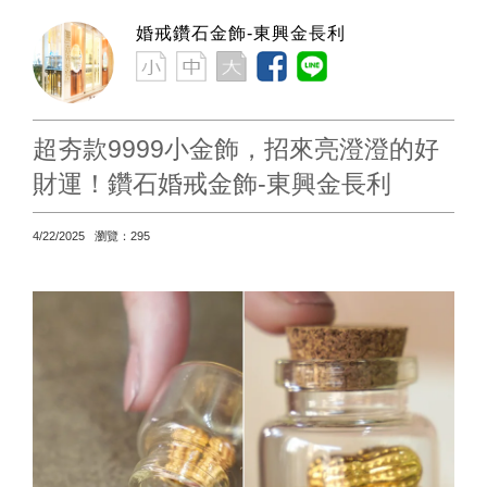
婚戒鑽石金飾-東興金長利
超夯款9999小金飾，招來亮澄澄的好
財運！鑽石婚戒金飾-東興金長利
4/22/2025 瀏覽：295