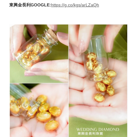
東興金長利GOOGLE
:
https://g.co/kgs/arLZaQh