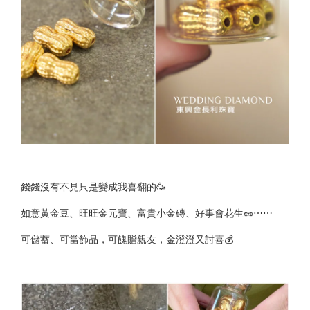
錢錢沒有不見只是變成我喜翻的🥳
如意黃金豆、旺旺金元寶、富貴小金磚、好事會花生🥜⋯⋯
可儲蓄、可當飾品，可餽贈親友，金澄澄又討喜💰