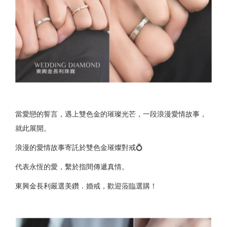
當愛戀的誓言，遇上雙色金的璀璨光芒，一段浪漫愛情故事，
就此展開。
浪漫的愛情故事寄託於雙色金璀燦對戒💍
代表永恆的愛，繫於指間傳遞真情。
東興金長利嚴選美鑽．婚戒，歡迎蒞臨選購！