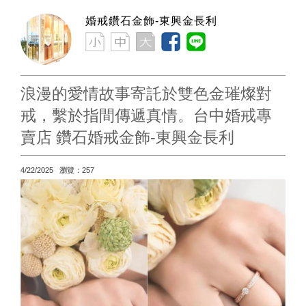
婚戒鑽石金飾-東興金長利
浪漫的愛情故事寄託於雙色金璀燦對
戒，繫於指間傳遞真情。台中婚戒專
賣店 鑽石婚戒金飾-東興金長利
4/22/2025 瀏覽：257