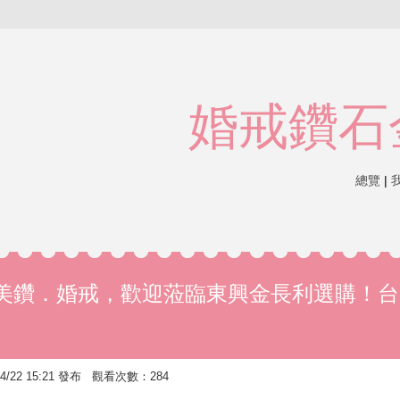
婚戒鑽石
總覽
|
美鑽．婚戒，歡迎蒞臨東興金長利選購！台
/22 15:21 發布 觀看次數：284