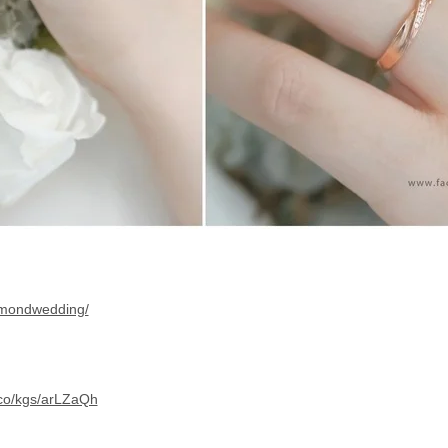
amondwedding/
.co/kgs/arLZaQh