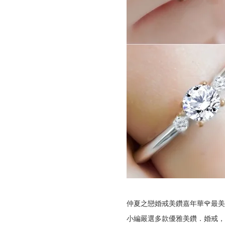
仲夏之戀婚戒美鑽嘉年華🌹最
小編嚴選多款優雅美鑽．婚戒，