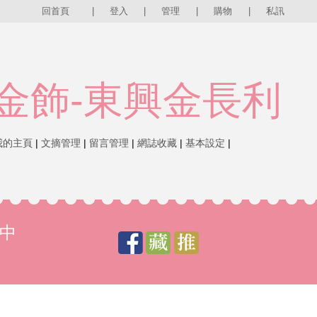
回首頁
|
登入
|
管理
|
購物
|
私訊
金飾-東興金長利
我的主頁
|
文摘管理
|
留言管理
|
網誌收藏
|
基本設定
|
中