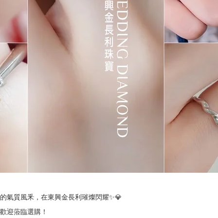
美的氣質風釆，在東興金長利璀燦閃耀✨💎
歡迎蒞臨選購！