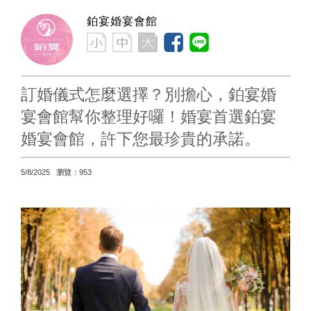
鉑宴婚宴會館
訂婚儀式怎麼選擇？別擔心，鉑宴婚
宴會館幫你整理好囉！婚宴首選鉑宴
婚宴會館，許下您最珍貴的承諾。
5/8/2025 瀏覽：953