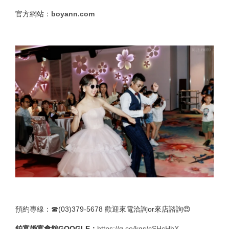
官方網站：
boyann.com
預約專線：☎(03)379-5678 歡迎來電洽詢or來店諮詢😍
鉑宴婚宴會館GOOGLE：
https://g.co/kgs/cSHcHhX