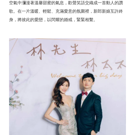
空氣中瀰漫著溫馨甜蜜的氣息，歡聲笑語交織成一首動人的讚
歌。在一片溫暖、輕鬆、充滿愛意的氛圍裡，新郎新娘互許終
身，將彼此的愛戀，以閃耀的婚戒，緊緊相繫。