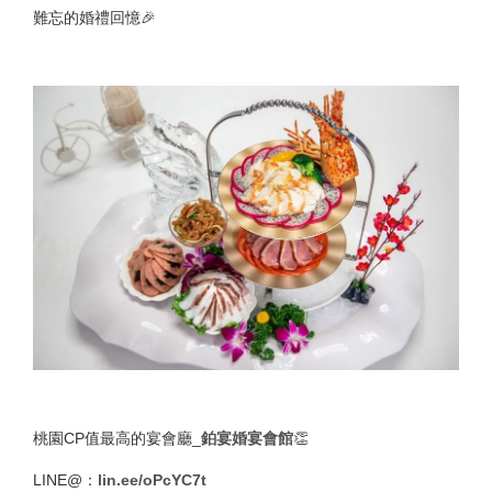
難忘的婚禮回憶🎉
桃園CP值最高的宴會廳_
鉑宴婚宴會館
👏
LINE@：
lin.ee/oPcYC7t