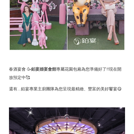
春酒宴會 🥳
鉑宴婚宴會館
專屬花園包廂為您準備好了!!現在開
放預定中🥰
還有...鉑宴專業主廚團隊為您呈現最精緻、豐富的美好饗宴😋