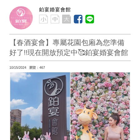
鉑宴婚宴會館
【春酒宴會】專屬花園包廂為您準備
好了!!現在開放預定中🥰鉑宴婚宴會館
10/15/2024 瀏覽：467