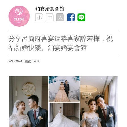
鉑宴婚宴會館
分享呂簡府喜宴👏恭喜家諄若樺，祝
福新婚快樂。鉑宴婚宴會館
9/30/2024 瀏覽：452