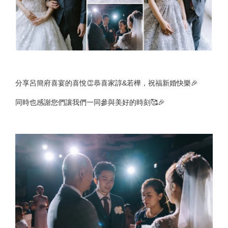
分享呂簡府喜宴的喜悅👏恭喜家諄&若樺，祝福新婚快樂🎉
同時也感謝您們讓我們一同參與美好的時刻🥰🎉