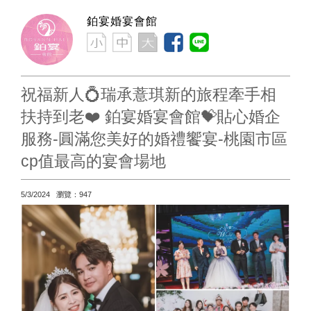
鉑宴婚宴會館
祝福新人💍瑞承薏琪新的旅程牽手相
扶持到老❤️ 鉑宴婚宴會館💝貼心婚企
服務-圓滿您美好的婚禮饗宴-桃園市區
cp值最高的宴會場地
5/3/2024 瀏覽：947