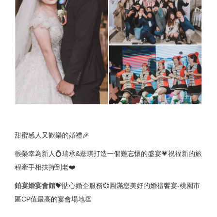
甜蜜感人又歡樂的婚禮🎉
很榮幸為新人💍瑞承&薏琪打造一個難忘懷的盛宴💗祝福新的旅
程牽手相扶持到老❤️
鉑宴婚宴會館
💝貼心婚企服務💞圓滿您美好的婚禮饗宴-桃園市
區CP值最高的宴會場地👏