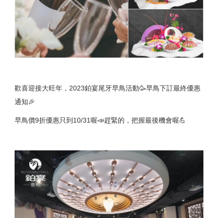
歡喜迎接大旺年，2023鉑宴尾牙早鳥活動🥳早鳥下訂最終優惠
通知🎉
早鳥價9折優惠只到10/31喔📣趕緊的，把握最後機會喔💪