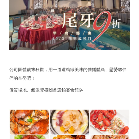
公司團體歲末狂歡，用一道道精緻美味的佳餚體緒、慰勞夥伴
們的辛勞吧！
優質場地、氣派豐盛🙌首選鉑宴會館🥳