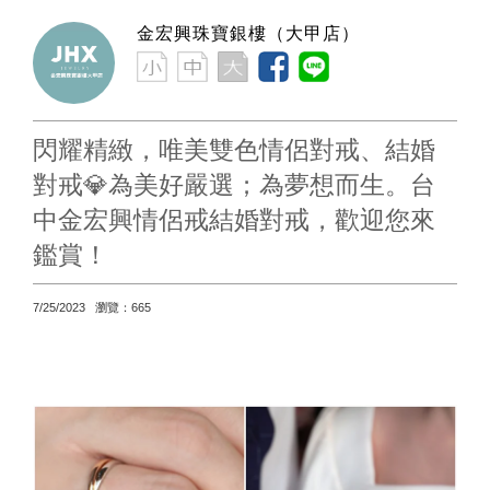
金宏興珠寶銀樓（大甲店）
閃耀精緻，唯美雙色情侶對戒、結婚
對戒💎為美好嚴選；為夢想而生。台
中金宏興情侶戒結婚對戒，歡迎您來
鑑賞！
7/25/2023 瀏覽：665