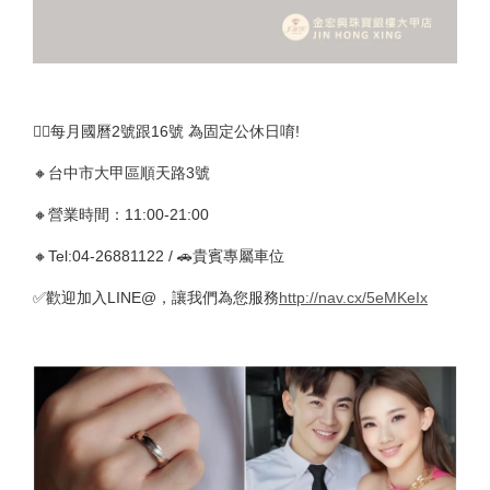
🚴‍♀️每月國曆2號跟16號 為固定公休日唷!
🔸台中市大甲區順天路3號
🔸營業時間：11:00-21:00
🔸Tel:04-26881122 / 🚗貴賓專屬車位
✅歡迎加入LINE@，讓我們為您服務
http://nav.cx/5eMKeIx