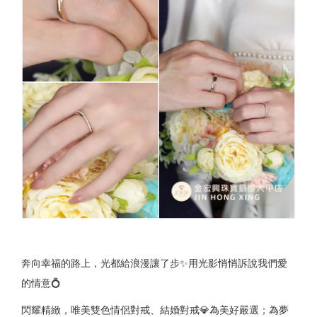
奔向幸福的路上，光都給浪漫讓了步✨用光影悄悄訴說我們愛
的情意💍
閃耀精緻，唯美雙色情侶對戒、結婚對戒💎為美好嚴選；為夢