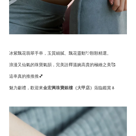
冰紫飄花翡翠手串，玉質細膩、飄花靈動💘顆顆精選。
浪漫又仙氣的珠寶氣韻，完美詮釋溫婉高貴的極緻之美🥰
這串真的推推推💕
魅力獻禮，歡迎來
金宏興珠寶銀樓（大甲店）
蒞臨鑑賞🌷