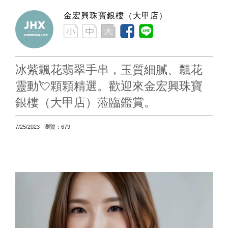
金宏興珠寶銀樓（大甲店）
冰紫飄花翡翠手串，玉質細膩、飄花
靈動💘顆顆精選。歡迎來金宏興珠寶
銀樓（大甲店）蒞臨鑑賞。
7/25/2023 瀏覽：679