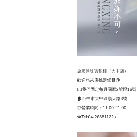
金宏興珠寶銀樓（大甲店）
歡迎您來店挑選鑑賞😘
🚴‍♀️我們固定每月國曆2號跟16
🏠台中市大甲區順天路3號
⏰營業時間：11:00-21:00
☎Tel:04-26881122 /