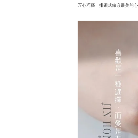
匠心巧藝，排鑽式鑲嵌最美的心