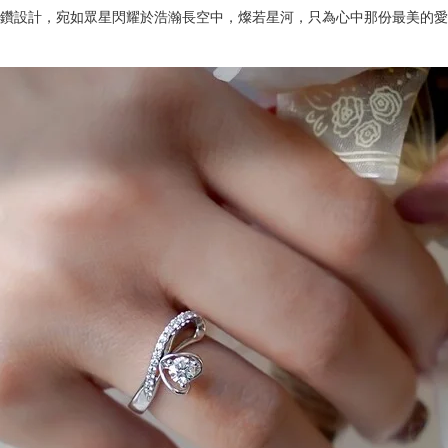
鑽設計，宛如眾星閃耀於浩瀚長空中，燦若星河，只為心中那份最美的愛