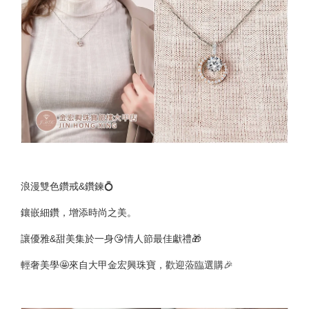
浪漫雙色鑽戒&鑽鍊💍
鑲嵌細鑽，增添時尚之美。
讓優雅&甜美集於一身😘情人節最佳獻禮🎁
輕奢美學🤩來自大甲金宏興珠寶，歡迎蒞臨選購🎉