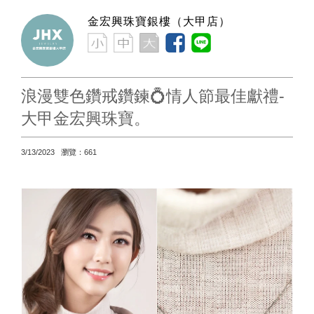
金宏興珠寶銀樓（大甲店）
浪漫雙色鑽戒鑽鍊💍情人節最佳獻禮-
大甲金宏興珠寶。
3/13/2023 瀏覽：661