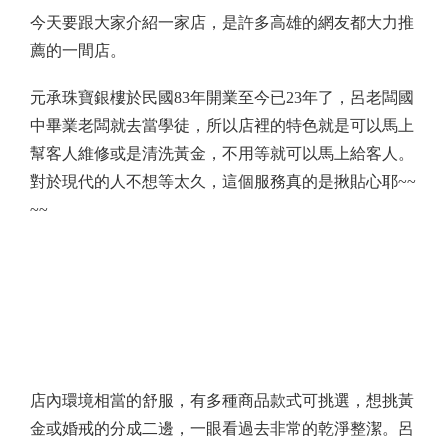
今天要跟大家介紹一家店，是許多高雄的網友都大力推
薦的一間店。
元承珠寶銀樓於民國
83
年開業至今已
23
年了，呂老闆國
中畢業老闆就去當學徒，所以店裡的特色就是可以馬上
幫客人維修或是清洗黃金，不用等就可以馬上給客人。
對於現代的人不想等太久，這個服務真的是揪貼心耶
~~
~~
店內環境相當的舒服，有多種商品款式可挑選，想挑黃
金或婚戒的分成二邊，一眼看過去非常的乾淨整潔。呂