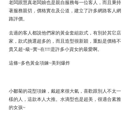
老闆跟慧真老闆娘也是親自服務每一位客人，而且秉持
著服務親切，價格實在及公道，建立了許多網路客人網
路評價。
去過的客人都說他們家的黃金套組款式，有別於其它店
家，款式挑選超多的，而且造型很新穎，重點是價格不
貴又超
~
級
~
實
~
在
!!!!
是許多小資女的最愛啊。
這條
~
多色黃金項鍊
~
美到爆炸
小鄒菊的花型項鍊，戴超來很大氣，喜歡跟別人不太一
樣的人，這款本人大推。水滴型也是超美，很適合素雅
的女孩
~