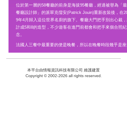
位於第一層的58餐廳的前身是海拔95餐廳，經過被譽為「
餐廳設計師」的派翠克儒安(Patrick Jouin)重新改裝後，在2
9年4月歸入這位世界名廚的旗下。餐廳大門把手別出心裁，
計成5和8的造型，不少遊客在進門前都會和把手來個合照紀
念。
法國人三餐中最重要的便是晚餐，所以在晚餐時段幾乎是座
本平台由情報資訊科技有限公司 維護建置
Copyright © 2002-2026 all rights reserved.