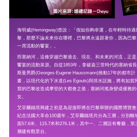
海明威(Hemingway)曾說：「假如你夠幸運，在年輕時待過
黎，那麼不論未來你在哪裡，巴黎將永遠跟著你，因為巴黎
一席流動的饗宴」。
而塞納河，這條穿越巴黎過去、現在、和未來的河流，正是
饗宴的流動泉源。自從1853年，拿破崙三世時代的塞納省
斯曼男爵(Georges-Eugene Haussmann)推動17年的都市計
畫，以現代化的下水道(Les Egouts)與排水設施，將有如貧
窟的巴黎改造成摩登的大都會之後，塞納河搖身變成優雅的
女。
艾菲爾鐵塔興建之初是為迎接即將在巴黎舉辦的國際博覽會
紀念法國大革命100週年，艾菲爾鐵塔共分為三層，分別離
面57.6米、115.7米和276.1米，其中一、二層設有餐廳，第
層建有觀景台。