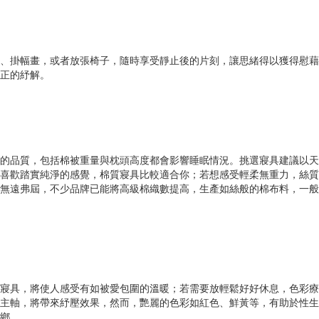
、掛幅畫，或者放張椅子，隨時享受靜止後的片刻，讓思緒得以獲得慰藉
正的紓解。
的品質，包括棉被重量與枕頭高度都會影響睡眠情況。挑選寢具建議以天
喜歡踏實純淨的感覺，棉質寢具比較適合你；若想感受輕柔無重力，絲質
無遠弗屆，不少品牌已能將高級棉織數提高，生產如絲般的棉布料，一般寢
寢具，將使人感受有如被愛包圍的溫暖；若需要放輕鬆好好休息，色彩療
主軸，將帶來紓壓效果，然而，艷麗的色彩如紅色、鮮黃等，有助於性生
鄉。