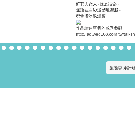
鮮花與女人~就是很合~
無論在白紗還是晚禮服~
都會增添浪漫感`
作品請連至我的威秀參觀
http://ad.wed168.com.tw/talk
施曉雯 累計發