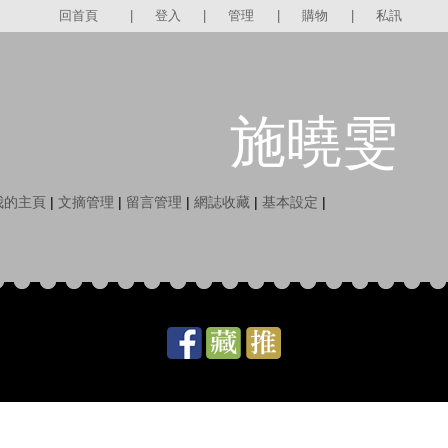
回首頁
|
登入
|
管理
|
購物
|
私訊
施曉雯
我的主頁
|
文摘管理
|
留言管理
|
網誌收藏
|
基本設定
|