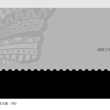
總覽
|
 觀看次數：850