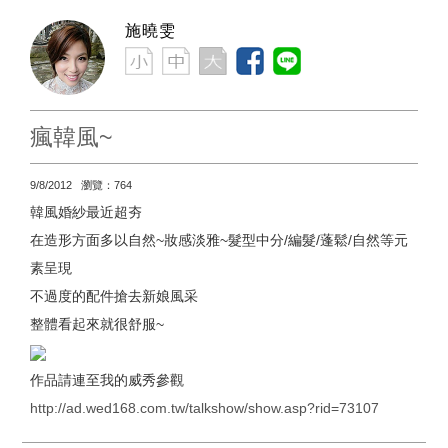
施曉雯
瘋韓風~
9/8/2012 瀏覽：764
韓風婚紗最近超夯
在造形方面多以自然~妝感淡雅~髮型中分/編髮/蓬鬆/自然等元
素呈現
不過度的配件搶去新娘風采
整體看起來就很舒服~
作品請連至我的威秀參觀
http://ad.wed168.com.tw/talkshow/show.asp?rid=73107