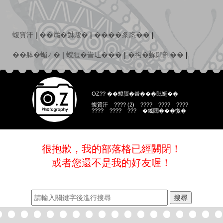
蝮質汗
|
��𤑳�銝駁�
|
����条恣��
|
��躰�蝞∠�
|
蝬脰�峕𤣰���
|
�抅�𧋦閮剖��
|
OZ?? ��蝬脰�峕���䀝蜓��
蝮質汗
???? (2)
????
????
????
????
????
???
�䌊閮���憿�
很抱歉，我的部落格已經關閉！
或者您還不是我的好友喔！