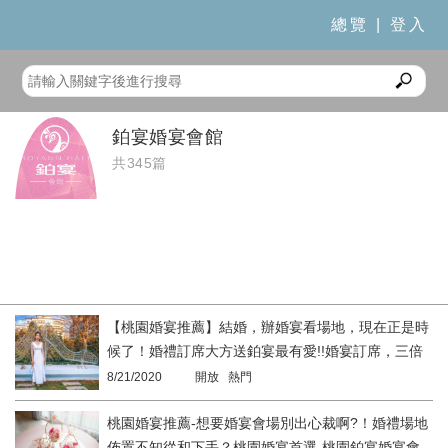
總覽
|
登入
鉑宴婚宴會館
共345篇
【桃園婚宴推薦】結婚，辦婚宴看場地，現在正是時
候了！婚禮訂席大方送鉑宴最有愛!!婚宴訂席，三倍
給力百倍奉上！桃園宴會首選-鉑宴婚宴會館
8/21/2020
開放 熱門
桃園婚宴推薦-想要婚宴會場別出心裁啊?！婚禮場地
佈置不知從和下手？桃園婚宴首選-桃園鉑宴婚宴會