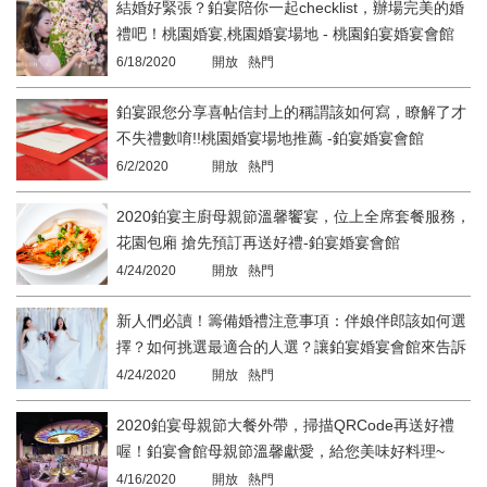
結婚好緊張？鉑宴陪你一起checklist，辦場完美的婚
禮吧！桃園婚宴,桃園婚宴場地 - 桃園鉑宴婚宴會館
6/18/2020
開放 熱門
鉑宴跟您分享喜帖信封上的稱謂該如何寫，瞭解了才
不失禮數唷!!桃園婚宴場地推薦 -鉑宴婚宴會館
6/2/2020
開放 熱門
2020鉑宴主廚母親節溫馨饗宴，位上全席套餐服務，
花園包廂 搶先預訂再送好禮-鉑宴婚宴會館
4/24/2020
開放 熱門
新人們必讀！籌備婚禮注意事項：伴娘伴郎該如何選
擇？如何挑選最適合的人選？讓鉑宴婚宴會館來告訴
您！
4/24/2020
開放 熱門
2020鉑宴母親節大餐外帶，掃描QRCode再送好禮
喔！鉑宴會館母親節溫馨獻愛，給您美味好料理~
4/16/2020
開放 熱門