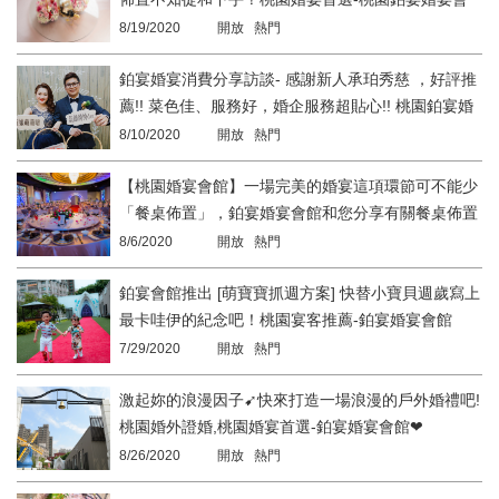
館與您分享婚禮宴會廳主桌的佈置小秘訣！
8/19/2020
開放 熱門
鉑宴婚宴消費分享訪談- 感謝新人承珀秀慈 ，好評推
薦!! 菜色佳、服務好，婚企服務超貼心!! 桃園鉑宴婚
宴會館
8/10/2020
開放 熱門
【桃園婚宴會館】一場完美的婚宴這項環節可不能少
「餐桌佈置」，鉑宴婚宴會館和您分享有關餐桌佈置
的小技巧-桃園宴會場地首選！
8/6/2020
開放 熱門
鉑宴會館推出 [萌寶寶抓週方案] 快替小寶貝週歲寫上
最卡哇伊的紀念吧！桃園宴客推薦-鉑宴婚宴會館
7/29/2020
開放 熱門
激起妳的浪漫因子➹快來打造一場浪漫的戶外婚禮吧!
桃園婚外證婚,桃園婚宴首選-鉑宴婚宴會館❤
8/26/2020
開放 熱門