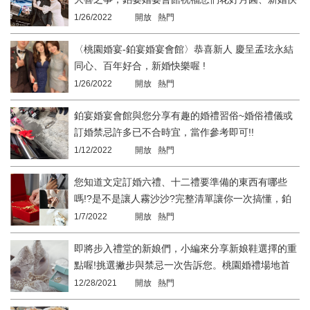
樂~
1/26/2022
開放 熱門
〈桃園婚宴-鉑宴婚宴會館〉恭喜新人 慶呈孟玹永結
同心、百年好合，新婚快樂喔 !
1/26/2022
開放 熱門
鉑宴婚宴會館與您分享有趣的婚禮習俗~婚俗禮儀或
訂婚禁忌許多已不合時宜，當作參考即可!!
1/12/2022
開放 熱門
您知道文定訂婚六禮、十二禮要準備的東西有哪些
嗎!?是不是讓人霧沙沙?完整清單讓你一次搞懂，鉑
宴婚宴會館。
1/7/2022
開放 熱門
即將步入禮堂的新娘們，小編來分享新娘鞋選擇的重
點喔!挑選撇步與禁忌一次告訴您。桃園婚禮場地首
選-鉑宴婚宴會館
12/28/2021
開放 熱門