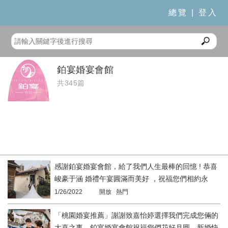
總覽
|
登入
鉑宴婚宴會館
共345篇
感謝鉑宴婚宴會館，給了我們人生最棒的回憶 ! 恭喜
峻豪于涵 婚禮午宴圓滿而美好 ，祝福您們相約永
久，共諧連理
1/26/2022
開放 熱門
「桃園婚宴推薦」謝謝致嘉怡婷選擇我們完成您倆的
大喜之事，鉑宴婚宴會館祝福您們花好月圓、新婚快