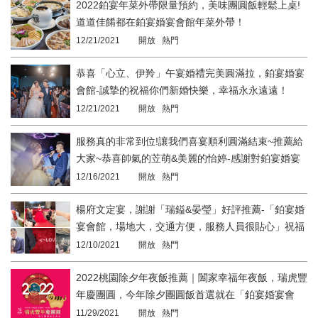
2022鉑宴年菜外帶限量預約，美味團圓飯輕鬆上桌!
道道佳餚都在鉑宴婚宴會館年菜外帶！
12/21/2021
開放 熱門
恭喜「心立、伊羚」午宴婚禮完美圓滿拉，鉑宴婚宴
會館-誠摯的祝福你們新婚快樂，幸福永永遠遠！
12/21/2021
開放 熱門
服務真的非常到位!讓我們喜宴順利圓滿結束~推薦給
大家~恭喜帥氣的苙萌&美麗的怡婷-感謝對鉑宴婚宴
會館婚的好評價-桃園婚宴唯一選擇!
12/16/2021
開放 熱門
楊府文定宴，謝謝「瑞鎰&晏瑩」好評推薦-「鉑宴婚
宴會館，場地大，交通方便，服務人員很貼心」祝福
新婚愉快 !
12/10/2021
開放 熱門
2022桃園除夕年夜飯推薦｜闔家幸福年夜飯，瑞虎豐
年慶團圓，今年除夕團圓飯首選就在「鉑宴婚宴會
館」享用最美味的年菜！
11/29/2021
開放 熱門