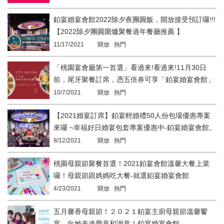
鉑宴婚宴會館2022除夕夜團圓飯，開放接受預訂囉!!!
【2022除夕團圓圍爐聚餐過年餐廳推薦 】
11/17/2021
開放 熱門
「桃園宴會廳第一首選」看過來!看過來!11月30日
前，尾牙聚餐訂席，憑五倍券可享「鉑宴婚宴會館」
早鳥價9折優惠喔~ 訂席大方送「千千有禮 萬千加
10/7/2021
開放 熱門
碼」。
【2021婚宴訂席】鉑宴輕婚禮50人份包場優惠專案
來囉 ~幸福好日婚宴包套專案優惠中-鉑宴婚宴會館。
8/12/2021
開放 熱門
桃園母親節聚餐首選！2021鉑宴會館溫馨大餐上菜
囉！母親節跟媽媽吃大餐-就選鉑宴婚宴會館
4/23/2021
開放 熱門
五月馨香母親節！２０２１鉑宴主廚母親節溫馨饗
宴，向她表達愛意和謝意！鉑宴婚宴會館