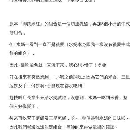
假直接帶水媽到宜蘭去試吃一下更多口味囉！
原本『御饌嫣紅』的組合是一個切達乳酪，再加8個小盒的中式
餅組合，
但~水媽一看到一直不是很愛（水媽本身跟我一樣沒有很愛中式
餅的組合），
因此~邊吃臉色就一直沉下來，我心想~慘了！＠＠
好在後來有突然想到，ㄟ~我之前試吃是因為它們的米香、三星
葱餅及手工薄餅啊~怎麼現在都沒吃到！
趕快叫店長拿出來給水媽試吃，沒想到，水媽一吃到米香，整
個人好像變了，
後來再吃翠玉薄餅及三星葱餅，哈~一整個很對水媽的口味啦~
因此我們就邊吃邊決定組合！等帥帥來再做最後的確認~