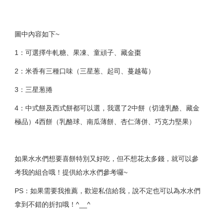
圖中內容如下~
1：可選擇牛軋糖、果凍、童頑子、藏金棗
2：米香有三種口味（三星葱、起司、蔓越莓）
3：三星葱捲
4：中式餅及西式餅都可以選，我選了2中餅（切達乳酪、藏金
極品）4西餅（乳酪球、南瓜薄餅、杏仁薄併、巧克力堅果）
如果水水們想要喜餅特別又好吃，但不想花太多錢，就可以參
考我的組合哦！提供給水水們參考囉~
PS：如果需要我推薦，歡迎私信給我，說不定也可以為水水們
拿到不錯的折扣哦！^__^