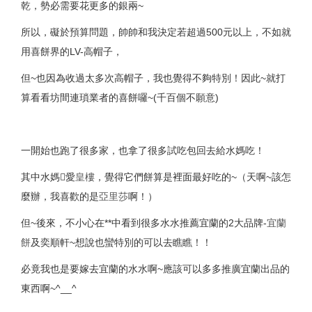
乾，勢必需要花更多的銀兩~
所以，礙於預算問題，帥帥和我決定若超過500元以上，不如就
用喜餅界的LV-高帽子，
但~也因為收過太多次高帽子，我也覺得不夠特別！因此~就打
算看看坊間連瑣業者的喜餅囉~(千百個不願意)
一開始也跑了很多家，也拿了很多試吃包回去給水媽吃！
其中水媽愛
皇樓
，覺得它們餅算是裡面最好吃的~（天啊~該怎
麼辦，我喜歡的是
亞里莎
啊！）
但~後來，不小心在**中看到很多水水推薦宜蘭的2大品牌-
宜蘭
餅
及奕順軒~想說也蠻特別的可以去瞧瞧！！
必竟我也是要嫁去宜蘭的水水啊~應該可以多多推廣宜蘭出品的
東西啊~^__^