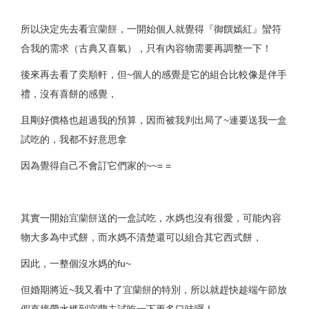
所以決定先去看
宜蘭餅
，一開始個人就覺得『御饌嫣紅』蠻符
合我的需求（古典又喜氣），只有內容物需要再調整一下！
後來再去看了奕順軒，但~個人的感覺是它的組合比較像是伴手
禮，沒有喜餅的感覺，
且剛好價格也超過我的預算，因而被我判出局了~連要送我一盒
試吃的，我都不好意思拿
因為覺得自己不會訂它們家的~~= =
其實一開始
宜蘭餅
送的一盒試吃，水媽也沒有很愛，可能內容
物大多為中式餅，而水媽不清楚還可以組合其它西式餅，
因此，一整個沒水媽的fu~
但婚期將近~我又看中了
宜蘭餅
的特別，所以就趕快趁端午節放