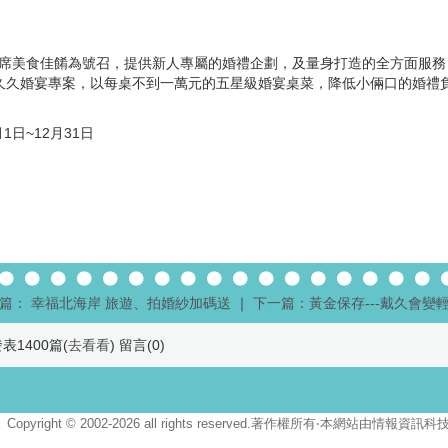
席美食佳餚為號召，提供新人專屬的婚禮企劃，及量身打造的全方面服務，
福久久婚宴專案，以每桌不到一萬元的五星級婚宴桌菜，降低小倆口的婚禮
1日~12月31日
篇： 幸福北海岸 旅遊、拍婚紗加碼送
｜
下一篇：黃金保存---戴久會變
表1400篇(
去看看
) 留言(
0
)
Copyright © 2002-2026 all rights reserved.著作權所有‧本網站由情