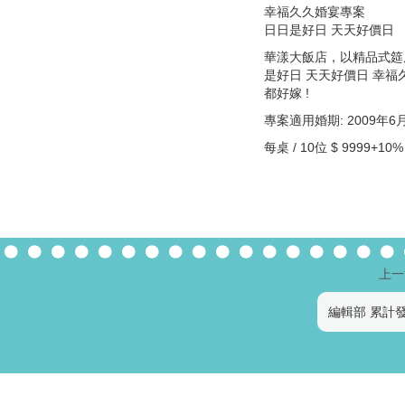
幸福久久婚宴專案
日日是好日 天天好價日
華漾大飯店，以精品式筵
是好日 天天好價日 幸
都好嫁 !
專案適用婚期: 2009年6月
每桌 / 10位 $ 9999+10%
上一
編輯部 累計發