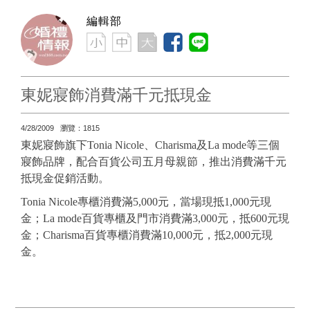
編輯部
東妮寢飾消費滿千元抵現金
4/28/2009 瀏覽：1815
東妮寢飾旗下
Tonia Nicole
、
Charisma
及
La mode
等三個
寢飾品牌，配合百貨公司五月母親節，推出消費滿千元
抵現金促銷活動。
Tonia Nicole
專櫃消費滿
5,000
元，當場現抵
1,000
元現
金；
La mode
百貨專櫃及門市消費滿
3,000
元，抵
600
元現
金；
Charisma
百貨專櫃消費滿
10,000
元，抵
2,000
元現
金。