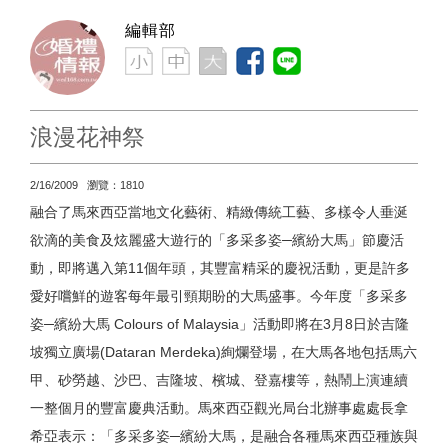
編輯部
浪漫花神祭
2/16/2009 瀏覽：1810
融合了馬來西亞當地文化藝術、精緻傳統工藝、多樣令人垂涎
欲滴的美食及炫麗盛大遊行的「多采多姿─繽紛大馬」節慶活
動，即將邁入第11個年頭，其豐富精采的慶祝活動，更是許多
愛好嚐鮮的遊客每年最引頸期盼的大馬盛事。今年度「多采多
姿─繽紛大馬 Colours of Malaysia」活動即將在3月8日於吉隆
坡獨立廣場(Dataran Merdeka)絢爛登場，在大馬各地包括馬六
甲、砂勞越、沙巴、吉隆坡、檳城、登嘉樓等，熱鬧上演連續
一整個月的豐富慶典活動。馬來西亞觀光局台北辦事處處長拿
希亞表示：「多采多姿─繽紛大馬，是融合各種馬來西亞種族與