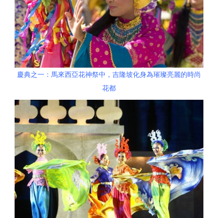
慶典之一：馬來西亞花神祭中，吉隆坡化身為璀璨亮麗的時尚
花都