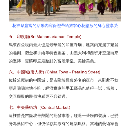
花神祭豐富的活動內容保證帶給旅客心花怒放的身心靈享受
五、印度廟(Sri Mahamariaman Temple)
馬來西亞境內最大也是最華麗的印度寺廟，建築內充滿了繁麗
的雕刻、塑金和手繪等特色圖案，由義大利和西班牙空運而來
的瓷磚，更將印度廟妝點的富麗堂皇、美輪美奐。
六、中國城(唐人街) (China Town - Petaling Street)
位於茨廠街的中國城，是吉隆坡極負盛名的夜市，來到此不妨
順道嚐嚐當地小吃，經濟實惠的手工藝品也值得一試，當然，
交互廝殺的殺價快感更不容錯過。
七、中央藝術坊（Central Market）
這裡曾是吉隆坡最熱鬧的批發市場，經過一番粉飾裝潢，已變
身為藝術中心，但仍保存其原有的建築風格。當地的藝術家會