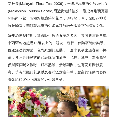
花神祭(Malaysia Flora Fest 2009)，吉隆坡馬來西亞旅遊中心
(Malaysian Tourism Centre)附近街道將搖身一變成為璀璨亮麗
的時尚花都，各種燦爛繽紛的花車，遊行於市區，宛如花神芙
羅拉降臨，讚頌著馬來西亞多元種族融合激盪下的精采文化。
每年花神祭時期，總會吸引超過五萬名遊客，共同觀賞來自馬
來西亞各地超過18組以上的主題花車遊行，伴隨著管絃樂隊、
優雅活潑的舞蹈、色彩絢爛的服裝，一連串表演讓遊客目不轉
睛，各州各種民族的代表隊伍加油團，也駐足其中，為所屬的
參展隊伍喝采歡呼，好不熱鬧。活動期間，也有花卉攝影競
賽、爭奇鬥艷的花展以及各式派對嘉年華，豐富的活動內容保
證帶給旅客心花怒放的身心靈享受。