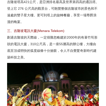
吉隆坡塔高421公尺，是亞洲排名最高及世界第四高的通訊塔。
登上它 276 公尺高的觀景台，可飽覽整個吉隆坡市的景色和不
遠處的雙子星大樓。更可到塔上的旋轉餐廳，享受一場尊爵浪
漫的晚宴。
三、吉隆坡電訊大廈(Menara Telekom)
劃過吉隆坡的天際線，一定很難忽略建於2000年的有著竹筍形
狀的電訊大廈，310公尺高，是一座55層高的辦公樓，大樓由
底至頂成明快的弧度線條十分搶眼，令人不自覺驚奇新時代建
築科技之美。