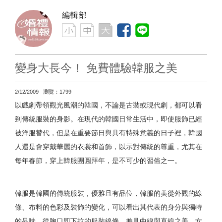
編輯部
變身大長今！ 免費體驗韓服之美
2/12/2009 瀏覽：1799
以戲劇帶領觀光風潮的韓國，不論是古裝或現代劇，都可以看
到傳統服裝的身影。在現代的韓國日常生活中，即使服飾已經
被洋服替代，但是在重要節日與具有特殊意義的日子裡，韓國
人還是會穿戴華麗的衣裳和首飾，以示對傳統的尊重，尤其在
每年春節，穿上韓服團圓拜年，是不可少的習俗之一。
韓服是韓國的傳統服裝，優雅且有品位，韓服的美從外觀的線
條、布料的色彩及裝飾的變化，可以看出其代表的身分與獨特
的品味。從胸口即下拉的服裝線條，兼具曲線與直線之美，女