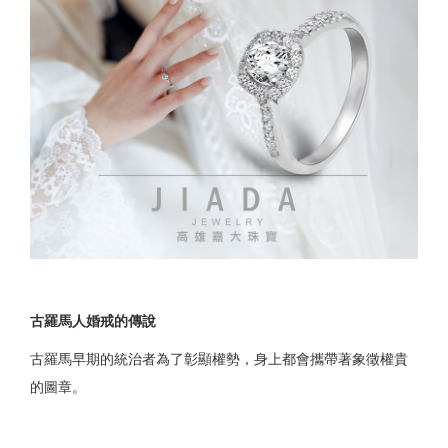
古羅馬人婚戒的傳說
古羅馬早期的統治者為了彰顯權勢，身上都會攜帶著象徵權貴
的圖章。