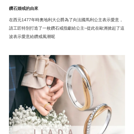
鑽石婚戒的由來
在西元1477年時奧地利大公爵為了向法國馬利公主表示愛意，
請工匠特別打造了一枚鑽石戒指獻給公主~從此在歐洲掀起了這
波表示愛意給鑽戒風潮呢