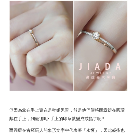
但因為拿在手上實在是稍嫌累贅，於是他們便將圖章鑲在圓環
戴在手上，到最後呢~手上的印章就變成戒指了呢!!
而圓環在古羅馬人的象形文字中代表著「永恆」，因此戒指也